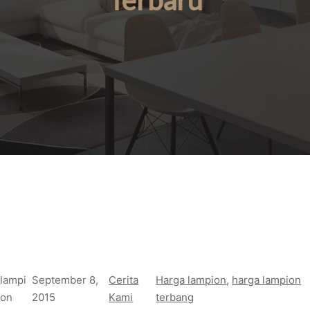
Terbaru
lampi
September 8,
Cerita
Harga lampion
, 
harga lampion
on
2015
Kami
terbang