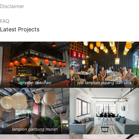
Disclaimer
FAQ
Latest Projects
lampion dekorasi
jual lampion jepang dan cina
lampion gantung murah