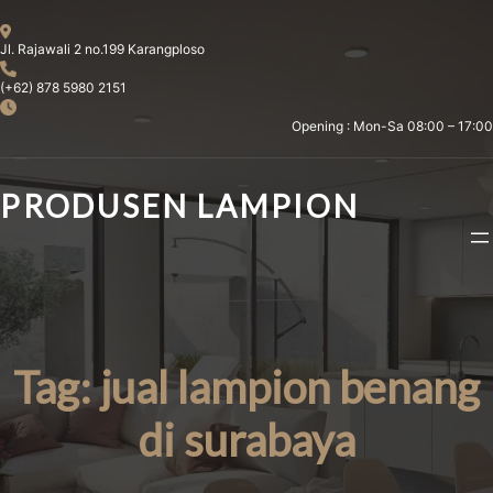
Skip
to
Jl. Rajawali 2 no.199 Karangploso
content
(+62) 878 5980 2151
Opening : Mon-Sa 08:00 – 17:00
PRODUSEN LAMPION
Tag:
jual lampion benang
di surabaya