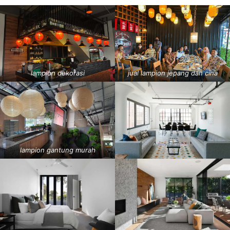
lampion dekorasi
jual lampion jepang dan cina
lampion gantung murah