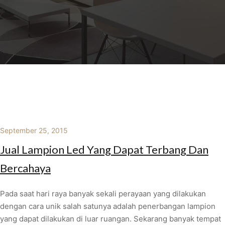
September 25, 2015
Jual Lampion Led Yang Dapat Terbang Dan
Bercahaya
Pada saat hari raya banyak sekali perayaan yang dilakukan
dengan cara unik salah satunya adalah penerbangan lampion
yang dapat dilakukan di luar ruangan. Sekarang banyak tempat