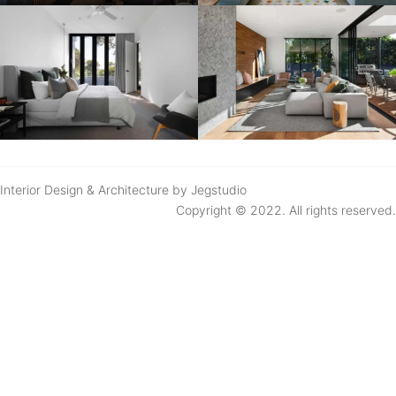
Interior Design & Architecture by Jegstudio
Copyright © 2022. All rights reserved.