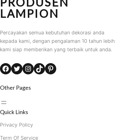
PRODUSEN
LAMPION
Percayakan semua kebutuhan dekorasi anda
kepada kami, dengan pengalaman 10 tahun lebih
kami siap memberikan yang terbaik untuk anda.
Facebook
Twitter
Instagram
TikTok
Pinterest
Other Pages
Quick Links
Privacy Policy
Term Of Service