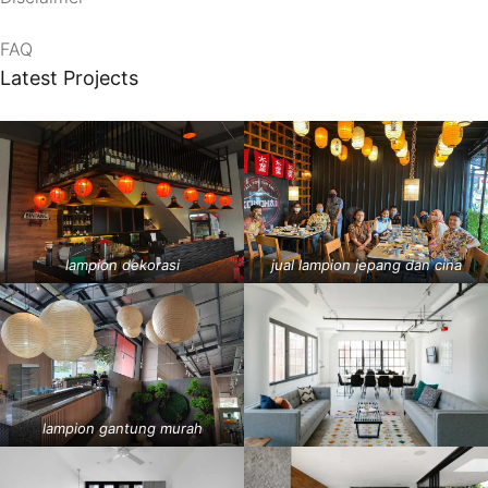
FAQ
Latest Projects
lampion dekorasi
jual lampion jepang dan cina
lampion gantung murah