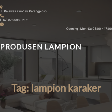
Skip
to
Jl. Rajawali 2 no.199 Karangploso
content
(+62) 878 5980 2151
Opening : Mon-Sa 08:00 – 17:00
PRODUSEN LAMPION
Tag:
lampion karaker