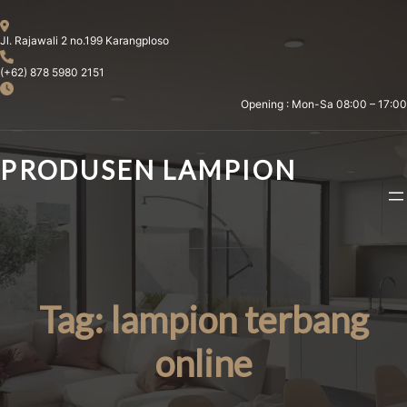
Skip
to
Jl. Rajawali 2 no.199 Karangploso
content
(+62) 878 5980 2151
Opening : Mon-Sa 08:00 – 17:00
PRODUSEN LAMPION
Tag:
lampion terbang
online