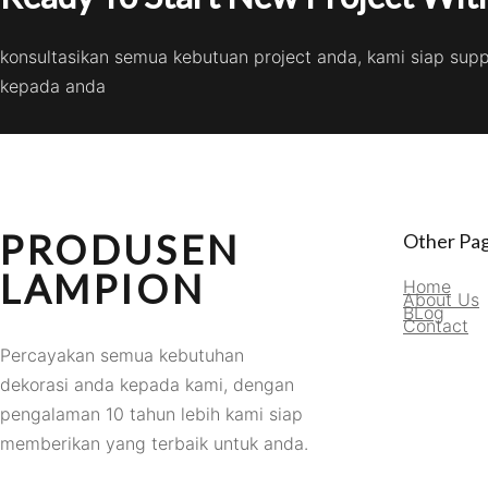
konsultasikan semua kebutuan project anda, kami siap sup
kepada anda
PRODUSEN
Other Pa
LAMPION
Home
About Us
BLog
Contact
Percayakan semua kebutuhan
dekorasi anda kepada kami, dengan
pengalaman 10 tahun lebih kami siap
memberikan yang terbaik untuk anda.