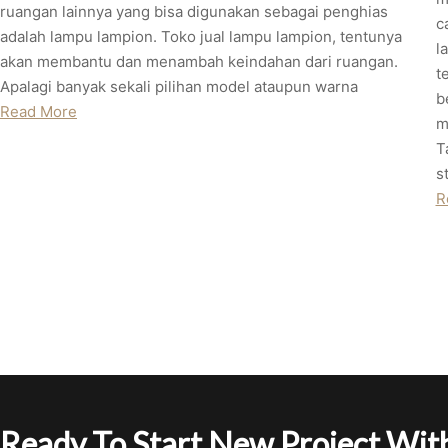
ruangan lainnya yang bisa digunakan sebagai penghias
c
adalah lampu lampion. Toko jual lampu lampion, tentunya
l
akan membantu dan menambah keindahan dari ruangan.
t
Apalagi banyak sekali pilihan model ataupun warna
b
Read More
m
T
s
R
Ready To Start New Project With