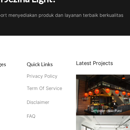
port menyediakan produk dan layanan terbaik berkualitas
Latest Projects
ges
Quick Links
Privacy Policy
Term Of Service
Disclaimer
lampion dekorasi
FAQ