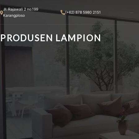
Skip
Jl. Rajawali 2 no.199
to
(+62) 878 5980 2151
Karangploso
content
PRODUSEN LAMPION