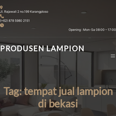
Skip
to
Jl. Rajawali 2 no.199 Karangploso
content
(+62) 878 5980 2151
Opening : Mon-Sa 08:00 – 17:00
PRODUSEN LAMPION
Tag:
tempat jual lampion
di bekasi