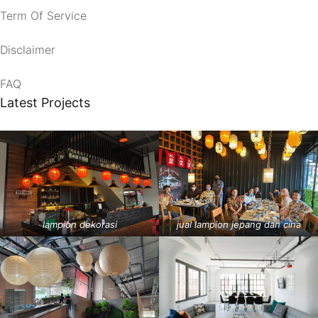
Term Of Service
Disclaimer
FAQ
Latest Projects
lampion dekorasi
jual lampion jepang dan cina