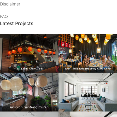
Disclaimer
FAQ
Latest Projects
lampion dekorasi
jual lampion jepang dan cina
lampion gantung murah