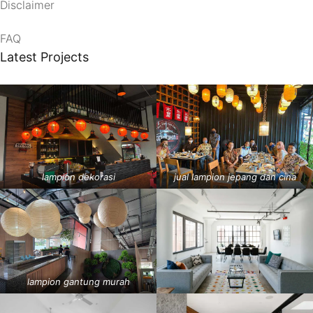
Disclaimer
FAQ
Latest Projects
lampion dekorasi
jual lampion jepang dan cina
lampion gantung murah