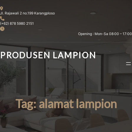
Skip
to
Jl. Rajawali 2 no.199 Karangploso
content
(+62) 878 5980 2151
Opening : Mon-Sa 08:00 – 17:00
PRODUSEN LAMPION
Tag:
alamat lampion