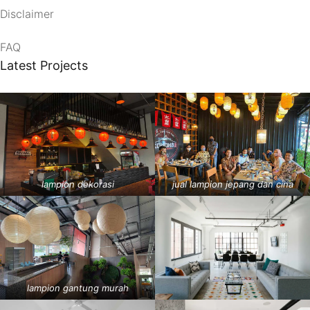
Disclaimer
FAQ
Latest Projects
lampion dekorasi
jual lampion jepang dan cina
lampion gantung murah