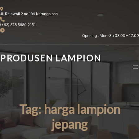
Skip
to
Jl. Rajawali 2 no.199 Karangploso
content
(+62) 878 5980 2151
Opening : Mon-Sa 08:00 – 17:00
PRODUSEN LAMPION
Tag:
harga lampion
jepang