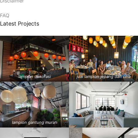
Disclaimer
FAQ
Latest Projects
lampion dekorasi
jual lampion jepang dan cina
lampion gantung murah