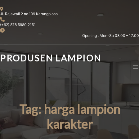
Skip
to
Jl. Rajawali 2 no.199 Karangploso
content
(+62) 878 5980 2151
Opening : Mon-Sa 08:00 – 17:00
PRODUSEN LAMPION
Tag:
harga lampion
karakter