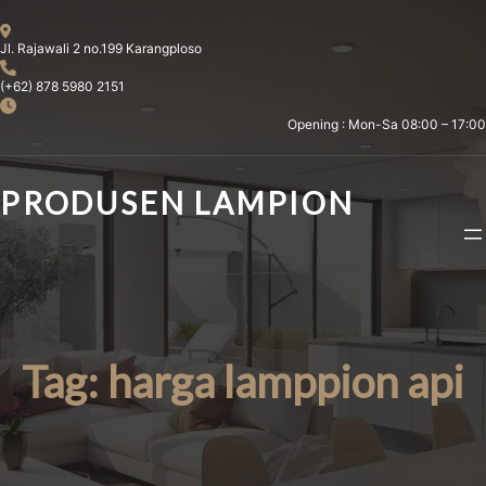
Skip
to
Jl. Rajawali 2 no.199 Karangploso
content
(+62) 878 5980 2151
Opening : Mon-Sa 08:00 – 17:00
PRODUSEN LAMPION
Tag:
harga lamppion api