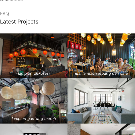
FAQ
Latest Projects
lampion dekorasi
jual lampion jepang dan cina
lampion gantung murah