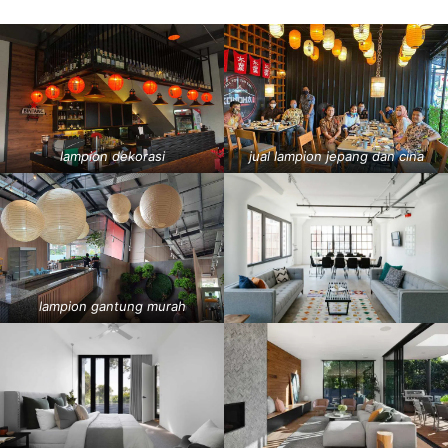
lampion dekorasi
jual lampion jepang dan cina
lampion gantung murah