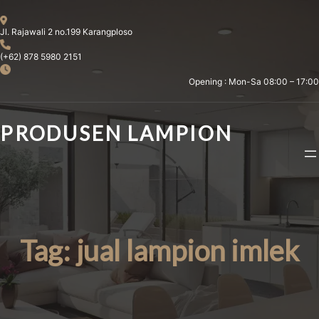
Skip
to
Jl. Rajawali 2 no.199 Karangploso
content
(+62) 878 5980 2151
Opening : Mon-Sa 08:00 – 17:00
PRODUSEN LAMPION
Tag:
jual lampion imlek