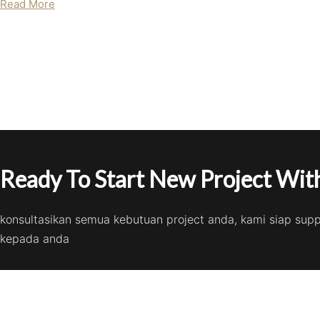
Read More
Ready To Start New Project With
konsultasikan semua kebutuan project anda, kami siap sup
kepada anda