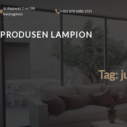
Skip
Jl. Rajawali 2 no.199
to
(+62) 878 5980 2151
Karangploso
content
PRODUSEN LAMPION
Tag:
j