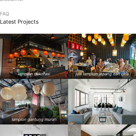
FAQ
Latest Projects
lampion dekorasi
jual lampion jepang dan cina
lampion gantung murah