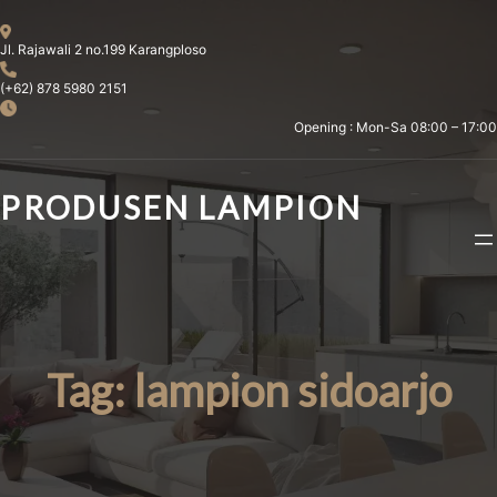
Skip
to
Jl. Rajawali 2 no.199 Karangploso
content
(+62) 878 5980 2151
Opening : Mon-Sa 08:00 – 17:00
PRODUSEN LAMPION
Tag:
lampion sidoarjo