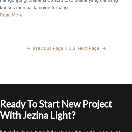
mengunjungi online shop atau toko online yang memang
khusus menjual lampion terbang.
Read More
←
Previous Page
1
2
3
Next Page
→
Ready To Start New Project
With Jezina Light?
konsultasikan semua kebutuan project anda, kami siap