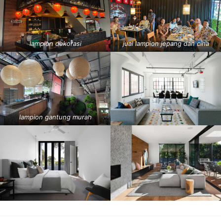
lampion dekorasi
jual lampion jepang dan cina
lampion gantung murah