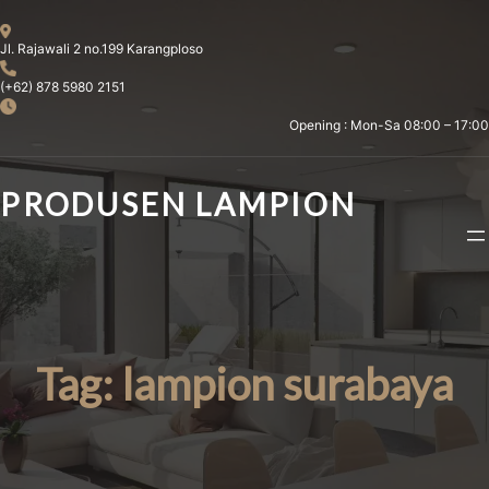
Skip
to
Jl. Rajawali 2 no.199 Karangploso
content
(+62) 878 5980 2151
Opening : Mon-Sa 08:00 – 17:00
PRODUSEN LAMPION
Tag:
lampion surabaya