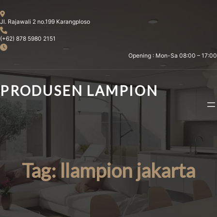
Skip
to
Jl. Rajawali 2 no.199 Karangploso
content
(+62) 878 5980 2151
Opening : Mon-Sa 08:00 – 17:00
PRODUSEN LAMPION
Tag:
llampion jakarta