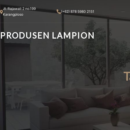
Skip
Jl. Rajawali 2 no.199
to
(+62) 878 5980 2151
Karangploso
content
PRODUSEN LAMPION
T