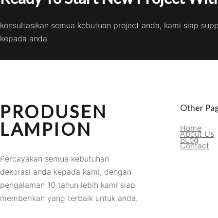
konsultasikan semua kebutuan project anda, kami siap sup
kepada anda
PRODUSEN
Other Pa
LAMPION
Home
About Us
BLog
Contact
Percayakan semua kebutuhan
dekorasi anda kepada kami, dengan
pengalaman 10 tahun lebih kami siap
memberikan yang terbaik untuk anda.