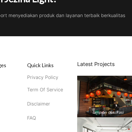
port menyediakan produk dan layanan terbaik berkualitas
Latest Projects
ges
Quick Links
Privacy Policy
Term Of Service
Disclaimer
lampion dekorasi
FAQ