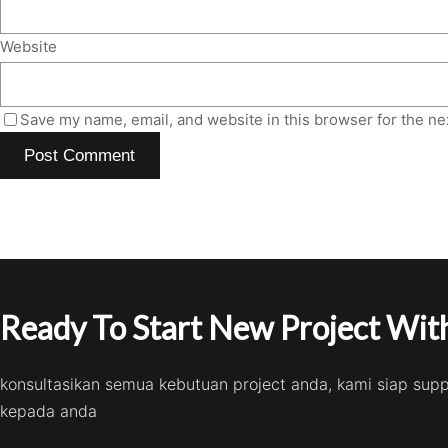
Website
Save my name, email, and website in this browser for the ne
Ready To Start New Project With
konsultasikan semua kebutuan project anda, kami siap sup
kepada anda