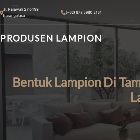
Skip
Jl. Rajawali 2 no.199
to
(+62) 878 5980 2151
Karangploso
content
PRODUSEN LAMPION
Bentuk Lampion Di Tam
L