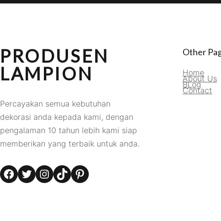
PRODUSEN
Other Pa
LAMPION
Home
About Us
BLog
Contact
Percayakan semua kebutuhan
dekorasi anda kepada kami, dengan
pengalaman 10 tahun lebih kami siap
memberikan yang terbaik untuk anda.
Facebook
Twitter
Instagram
TikTok
Pinterest