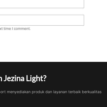
xt time I comment.
 Jezina Light?
port menyediakan produk dan layanan terbaik berkualitas