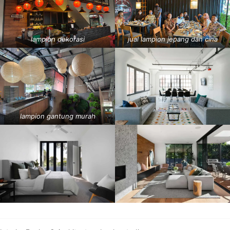
lampion dekorasi
jual lampion jepang dan cina
lampion gantung murah