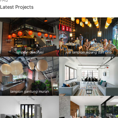
Latest Projects
lampion dekorasi
jual lampion jepang dan cina
lampion gantung murah