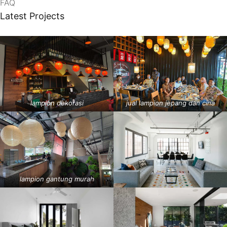
FAQ
Latest Projects
lampion dekorasi
jual lampion jepang dan cina
lampion gantung murah