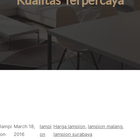
Kualitas Terpercaya
lampi
March 18,
lampi
Harga lampion
, 
lampion malang
, 
on
2016
on
lampion surabaya