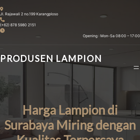
Skip
to
Jl. Rajawali 2 no.199 Karangploso
content
(+62) 878 5980 2151
Opening : Mon-Sa 08:00 – 17:00
PRODUSEN LAMPION
Harga Lampion di
Surabaya Miring dengan