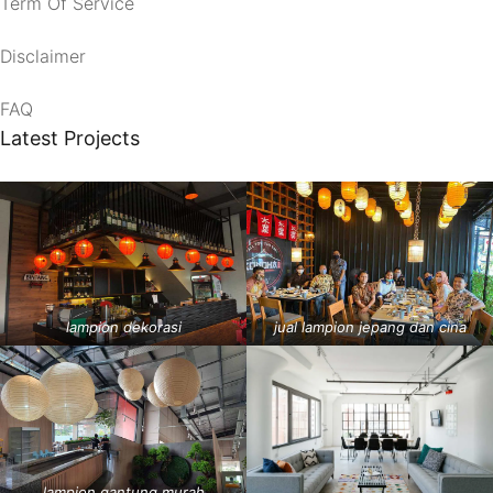
Term Of Service
Disclaimer
FAQ
Latest Projects
lampion dekorasi
jual lampion jepang dan cina
lampion gantung murah