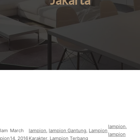
Jakarta
lampion
, 
lam
March
lampion
, 
lampion Gantung
, 
Lampion
lampion
pion
14, 2016
Karakter
, 
Lampion Terbang