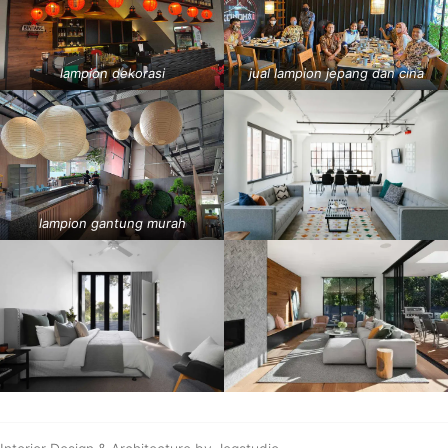
lampion dekorasi
jual lampion jepang dan cina
lampion gantung murah