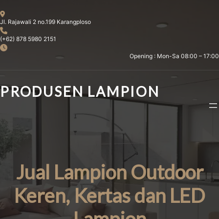
Skip
to
Jl. Rajawali 2 no.199 Karangploso
content
(+62) 878 5980 2151
Opening : Mon-Sa 08:00 – 17:00
PRODUSEN LAMPION
Jual Lampion Outdoor
Keren, Kertas dan LED