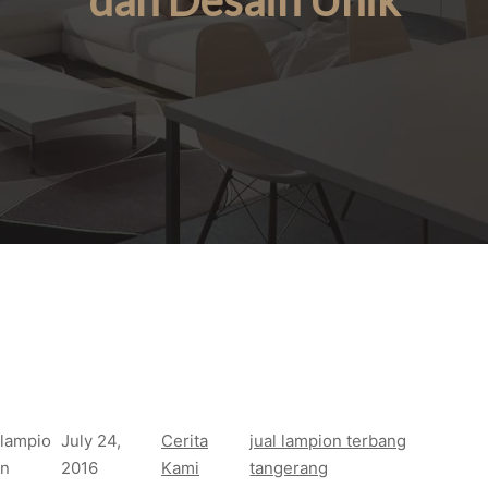
dan Desain Unik
lampio
July 24,
Cerita
jual lampion terbang
n
2016
Kami
tangerang