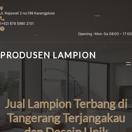
Skip
to
Jl. Rajawali 2 no.199 Karangploso
content
(+62) 878 5980 2151
Opening : Mon-Sa 08:00 – 17:00
PRODUSEN LAMPION
Jual Lampion Terbang di
Tangerang Terjangakau