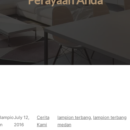
Perayaan Anda
lampio
July 12,
Cerita
lampion terbang
, 
lampion terbang
n
2016
Kami
medan