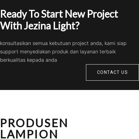
Ready To Start New Project
With Jezina Light?
konsultasikan semua kebutuan project anda, kami siap
support menyediakan produk dan layanan terbaik
berkualitas kepada anda
CONTACT US
PRODUSEN
LAMPION