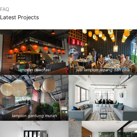
FAQ
Latest Projects
lampion dekorasi
jual lampion jepang dan cina
lampion gantung murah