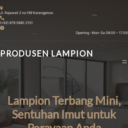
Skip
to
Jl. Rajawali 2 no.199 Karangploso
content
(+62) 878 5980 2151
Opening : Mon-Sa 08:00 – 17:00
PRODUSEN LAMPION
Lampion Terbang Mini,
Sentuhan Imut untuk