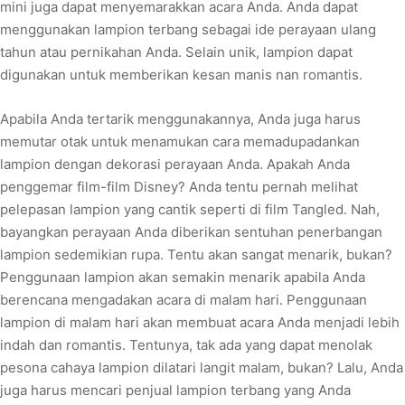
mini juga dapat menyemarakkan acara Anda. Anda dapat
menggunakan lampion terbang sebagai ide perayaan ulang
tahun atau pernikahan Anda. Selain unik, lampion dapat
digunakan untuk memberikan kesan manis nan romantis.
Apabila Anda tertarik menggunakannya, Anda juga harus
memutar otak untuk menamukan cara memadupadankan
lampion dengan dekorasi perayaan Anda. Apakah Anda
penggemar film-film Disney? Anda tentu pernah melihat
pelepasan lampion yang cantik seperti di film Tangled. Nah,
bayangkan perayaan Anda diberikan sentuhan penerbangan
lampion sedemikian rupa. Tentu akan sangat menarik, bukan?
Penggunaan lampion akan semakin menarik apabila Anda
berencana mengadakan acara di malam hari. Penggunaan
lampion di malam hari akan membuat acara Anda menjadi lebih
indah dan romantis. Tentunya, tak ada yang dapat menolak
pesona cahaya lampion dilatari langit malam, bukan? Lalu, Anda
juga harus mencari penjual lampion terbang yang Anda