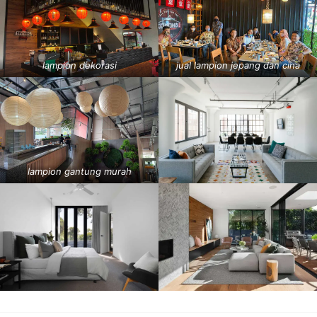
lampion dekorasi
jual lampion jepang dan cina
lampion gantung murah