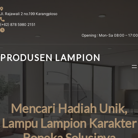
Skip
to
Jl. Rajawali 2 no.199 Karangploso
content
(+62) 878 5980 2151
Opening : Mon-Sa 08:00 – 17:00
PRODUSEN LAMPION
Mencari Hadiah Unik,
Lampu Lampion Karakter