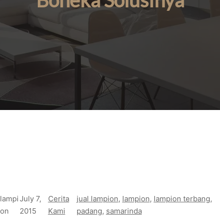
Boneka Solusinya
lampi
July 7,
Cerita
jual lampion
, 
lampion
, 
lampion terbang
, 
on
2015
Kami
padang
, 
samarinda