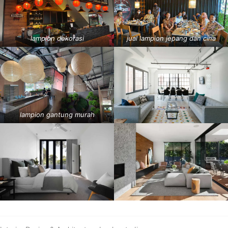
lampion dekorasi
jual lampion jepang dan cina
lampion gantung murah