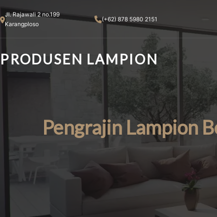
Skip
Jl. Rajawali 2 no.199
to
(+62) 878 5980 2151
Karangploso
content
PRODUSEN LAMPION
Pengrajin Lampion B