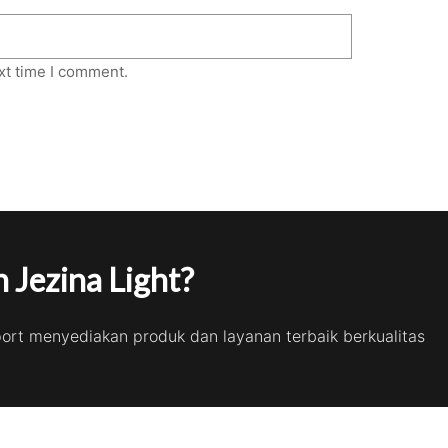
xt time I comment.
 Jezina Light?
port menyediakan produk dan layanan terbaik berkualitas