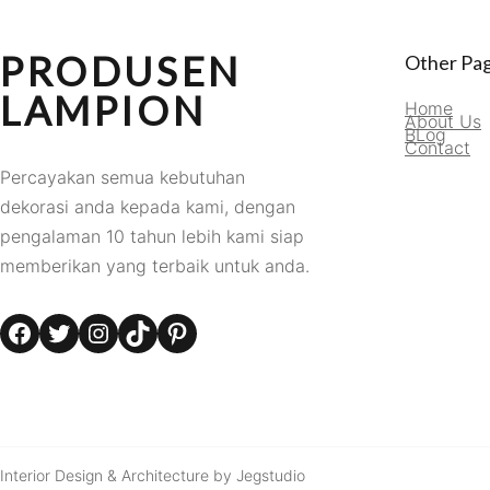
PRODUSEN
Other Pa
LAMPION
Home
About Us
BLog
Contact
Percayakan semua kebutuhan
dekorasi anda kepada kami, dengan
pengalaman 10 tahun lebih kami siap
memberikan yang terbaik untuk anda.
Facebook
Twitter
Instagram
TikTok
Pinterest
Interior Design & Architecture by Jegstudio