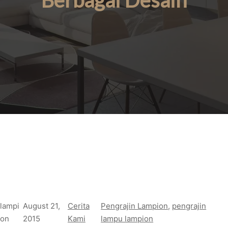
Berbagai Desain
lampi
August 21,
Cerita
Pengrajin Lampion
, 
pengrajin
on
2015
Kami
lampu lampion