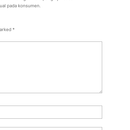
jual pada konsumen.
marked
*