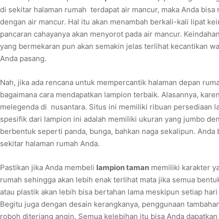
di sekitar halaman rumah terdapat air mancur, maka Anda bisa
dengan air mancur. Hal itu akan menambah berkali-kali lipat k
pancaran cahayanya akan menyorot pada air mancur. Keindahan
yang bermekaran pun akan semakin jelas terlihat kecantikan w
Anda pasang.
Nah, jika ada rencana untuk mempercantik halaman depan ruma
bagaimana cara mendapatkan lampion terbaik. Alasannya, karena
melegenda di nusantara. Situs ini memiliki ribuan persediaan 
spesifik dari lampion ini adalah memiliki ukuran yang jumbo d
berbentuk seperti panda, bunga, bahkan naga sekalipun. Anda
sekitar halaman rumah Anda.
Pastikan jika Anda membeli
lampion taman
memiliki karakter 
rumah sehingga akan lebih enak terlihat mata jika semua bent
atau plastik akan lebih bisa bertahan lama meskipun setiap hari
Begitu juga dengan desain kerangkanya, penggunaan tambahan
roboh diterjang angin. Semua kelebihan itu bisa Anda dapatkan 