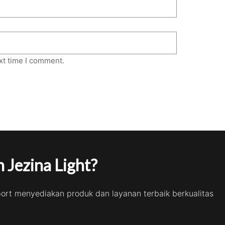
xt time I comment.
 Jezina Light?
port menyediakan produk dan layanan terbaik berkualitas