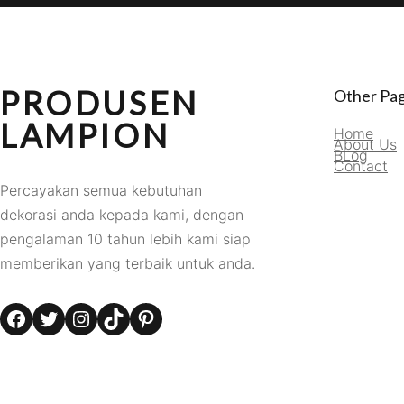
PRODUSEN
Other Pa
LAMPION
Home
About Us
BLog
Contact
Percayakan semua kebutuhan
dekorasi anda kepada kami, dengan
pengalaman 10 tahun lebih kami siap
memberikan yang terbaik untuk anda.
Facebook
Twitter
Instagram
TikTok
Pinterest