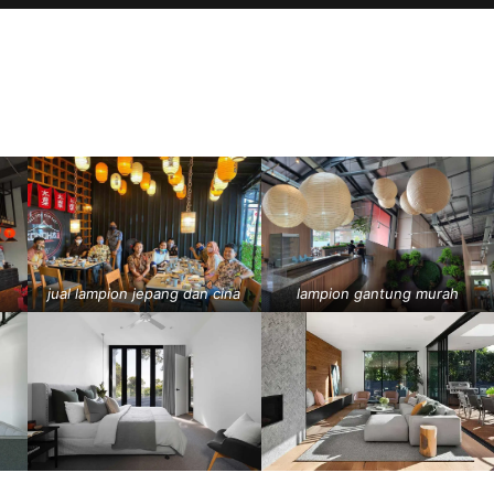
jual lampion jepang dan cina
lampion gantung murah