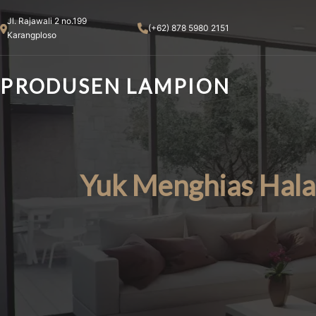
Skip
Jl. Rajawali 2 no.199
to
(+62) 878 5980 2151
Karangploso
content
PRODUSEN LAMPION
Yuk Menghias Hal