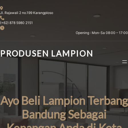
Skip
to
Jl. Rajawali 2 no.199 Karangploso
content
(+62) 878 5980 2151
Opening : Mon-Sa 08:00 – 17:00
PRODUSEN LAMPION
Ayo Beli Lampion Terbang
Bandung Sebagai