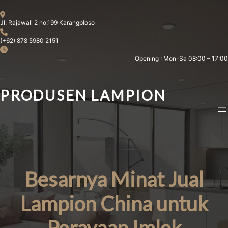
Skip
to
Jl. Rajawali 2 no.199 Karangploso
content
(+62) 878 5980 2151
Opening : Mon-Sa 08:00 – 17:00
PRODUSEN LAMPION
Besarnya Minat Jual
Lampion China untuk