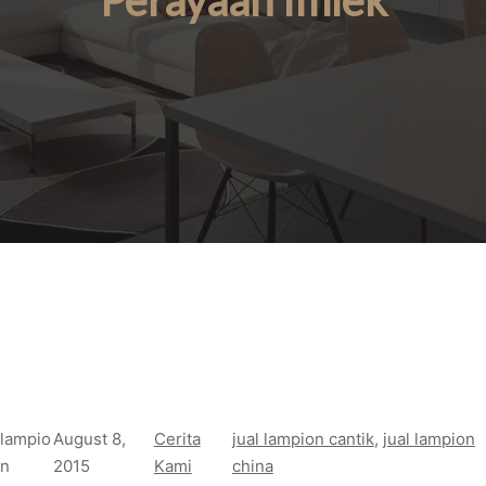
Perayaan Imlek
lampio
August 8,
Cerita
jual lampion cantik
, 
jual lampion
n
2015
Kami
china