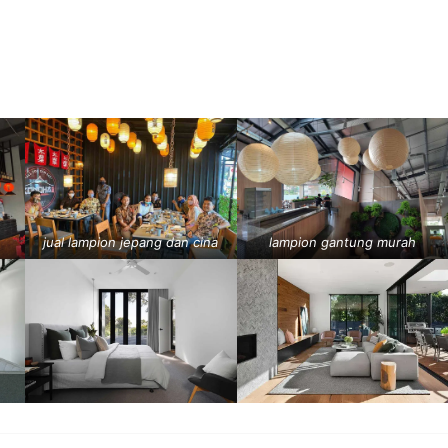
jual lampion jepang dan cina
lampion gantung murah