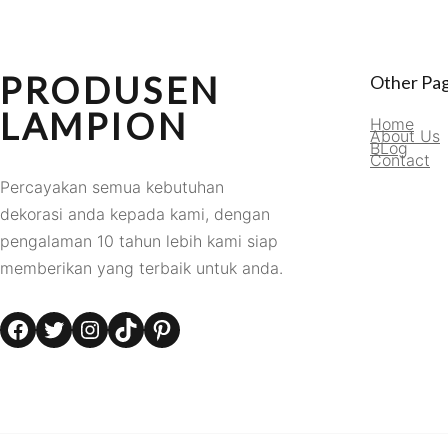
PRODUSEN
Other Pa
LAMPION
Home
About Us
BLog
Contact
Percayakan semua kebutuhan
dekorasi anda kepada kami, dengan
pengalaman 10 tahun lebih kami siap
memberikan yang terbaik untuk anda.
Facebook
Twitter
Instagram
TikTok
Pinterest