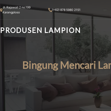
Skip
Jl. Rajawali 2 no.199
to
(+62) 878 5980 2151
Karangploso
content
PRODUSEN LAMPION
Bingung Mencari La