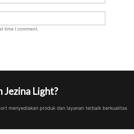
xt time I comment.
 Jezina Light?
port menyediakan produk dan layanan terbaik berkualitas