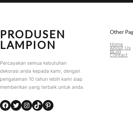
PRODUSEN
Other Pa
LAMPION
Home
About Us
BLog
Contact
Percayakan semua kebutuhan
dekorasi anda kepada kami, dengan
pengalaman 10 tahun lebih kami siap
memberikan yang terbaik untuk anda.
Facebook
Twitter
Instagram
TikTok
Pinterest