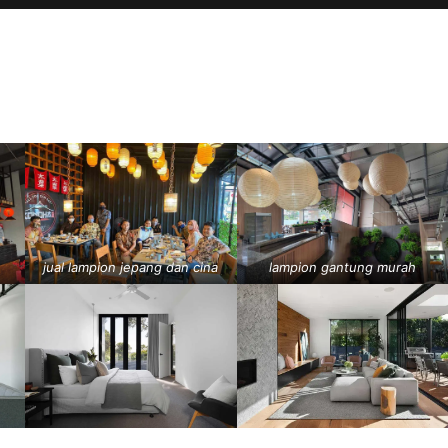
jual lampion jepang dan cina
lampion gantung murah