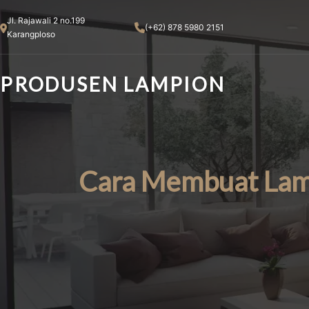
Skip
Jl. Rajawali 2 no.199
to
(+62) 878 5980 2151
Karangploso
content
PRODUSEN LAMPION
Cara Membuat Lamp