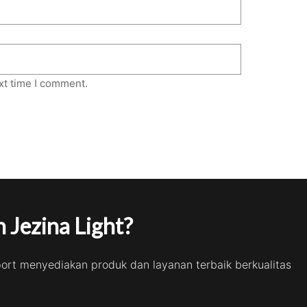
xt time I comment.
 Jezina Light?
port menyediakan produk dan layanan terbaik berkualitas