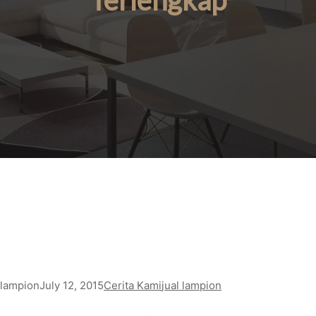
Terlengkap
lampion
July 12, 2015
Cerita Kami
jual lampion