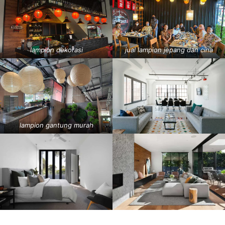
lampion dekorasi
jual lampion jepang dan cina
lampion gantung murah