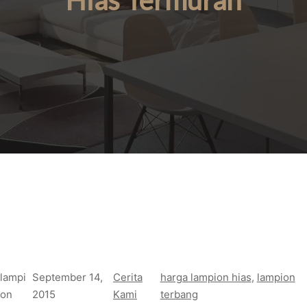
Hias Termurah
lampi
September 14,
Cerita
harga lampion hias
, 
lampion
on
2015
Kami
terbang