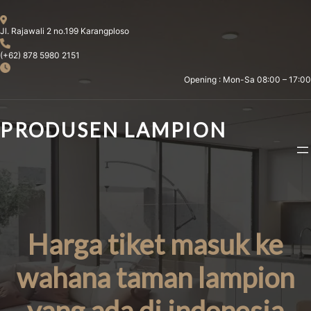
Skip
to
Jl. Rajawali 2 no.199 Karangploso
content
(+62) 878 5980 2151
Opening : Mon-Sa 08:00 – 17:00
PRODUSEN LAMPION
Harga tiket masuk ke
wahana taman lampion