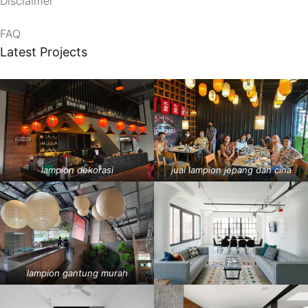
Disclaimer
FAQ
Latest Projects
lampion dekorasi
jual lampion jepang dan cina
lampion gantung murah