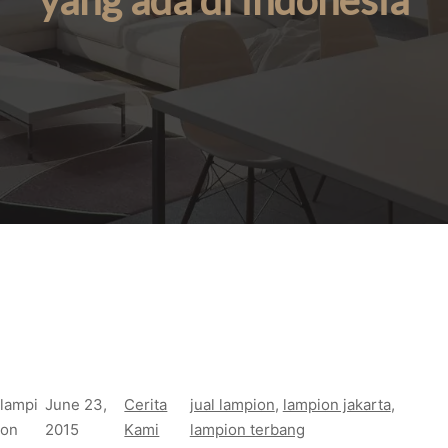
yang ada di indonesia
lampi
June 23,
Cerita
jual lampion
, 
lampion jakarta
, 
on
2015
Kami
lampion terbang