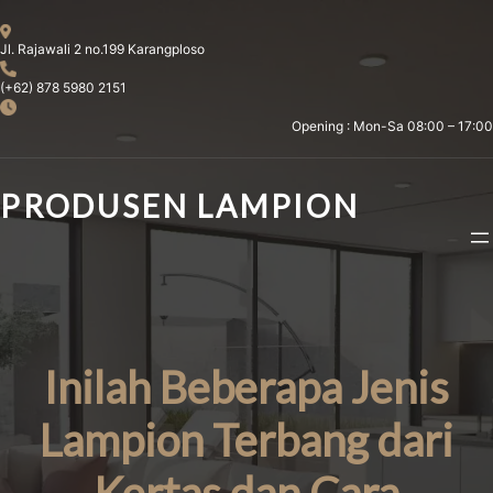
Skip
to
Jl. Rajawali 2 no.199 Karangploso
content
(+62) 878 5980 2151
Opening : Mon-Sa 08:00 – 17:00
PRODUSEN LAMPION
Inilah Beberapa Jenis
Lampion Terbang dari