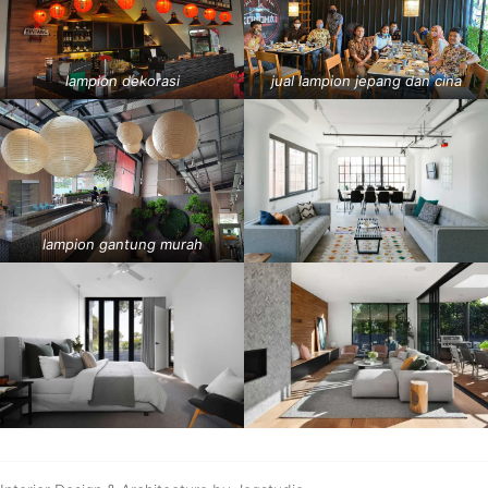
lampion dekorasi
jual lampion jepang dan cina
lampion gantung murah