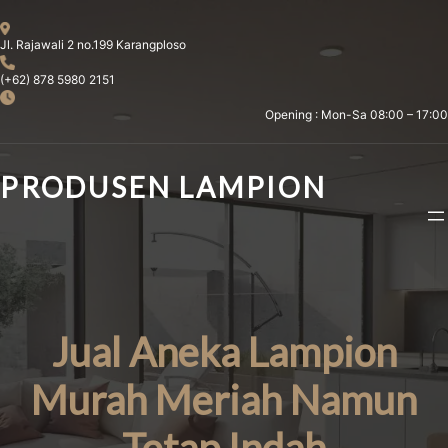
Skip
to
Jl. Rajawali 2 no.199 Karangploso
content
(+62) 878 5980 2151
Opening : Mon-Sa 08:00 – 17:00
PRODUSEN LAMPION
Jual Aneka Lampion
Murah Meriah Namun