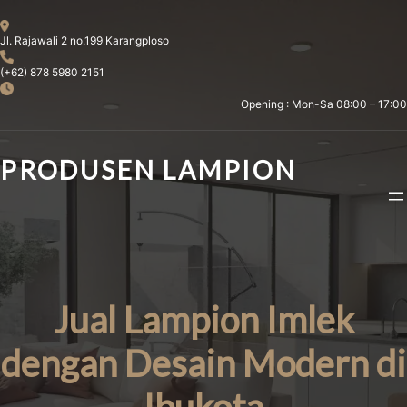
Skip
to
Jl. Rajawali 2 no.199 Karangploso
content
(+62) 878 5980 2151
Opening : Mon-Sa 08:00 – 17:00
PRODUSEN LAMPION
Jual Lampion Imlek
dengan Desain Modern di