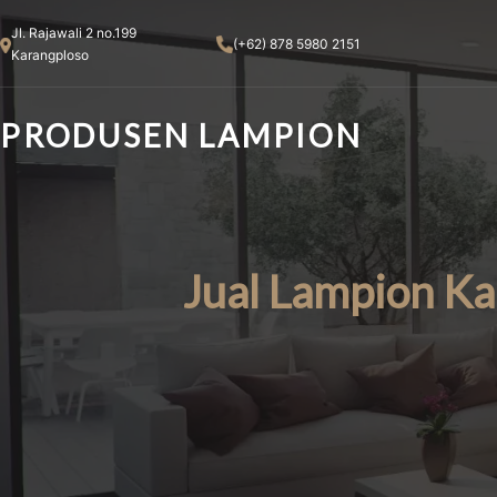
Skip
Jl. Rajawali 2 no.199
to
(+62) 878 5980 2151
Karangploso
content
PRODUSEN LAMPION
Jual Lampion K