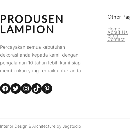
PRODUSEN
Other Pa
LAMPION
Home
About Us
BLog
Contact
Percayakan semua kebutuhan
dekorasi anda kepada kami, dengan
pengalaman 10 tahun lebih kami siap
memberikan yang terbaik untuk anda.
Facebook
Twitter
Instagram
TikTok
Pinterest
Interior Design & Architecture by Jegstudio