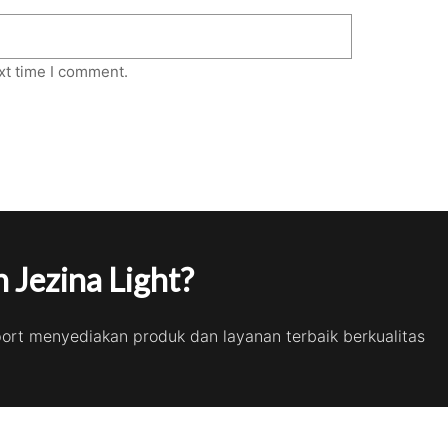
xt time I comment.
 Jezina Light?
port menyediakan produk dan layanan terbaik berkualitas