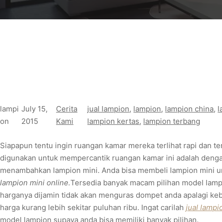
lampi
July 15,
Cerita
jual lampion
, 
lampion
, 
lampion china
, 
l
on
2015
Kami
lampion kertas
, 
lampion terbang
Siapapun tentu ingin ruangan kamar mereka terlihat rapi dan ter
digunakan untuk mempercantik ruangan kamar ini adalah deng
menambahkan lampion mini. Anda bisa membeli lampion mini u
lampion mini online.
Tersedia banyak macam pilihan model lampi
harganya dijamin tidak akan menguras dompet anda apalagi keba
harga kurang lebih sekitar puluhan ribu. Ingat carilah
jual lamp
model lampion supaya anda bisa memiliki banyak pilihan.