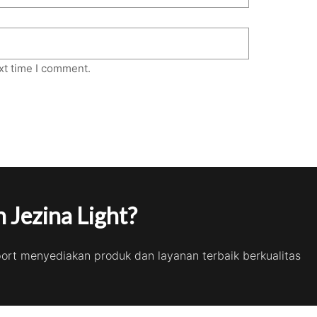
xt time I comment.
 Jezina Light?
port menyediakan produk dan layanan terbaik berkualitas