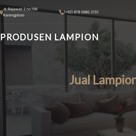
Skip
Jl. Rajawali 2 no.199
to
(+62) 878 5980 2151
Karangploso
content
PRODUSEN LAMPION
Jual Lampio