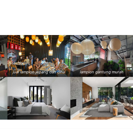
jual lampion jepang dan cina
lampion gantung murah