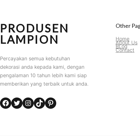
PRODUSEN
Other Pa
LAMPION
Home
About Us
BLog
Contact
Percayakan semua kebutuhan
dekorasi anda kepada kami, dengan
pengalaman 10 tahun lebih kami siap
memberikan yang terbaik untuk anda.
Facebook
Twitter
Instagram
TikTok
Pinterest