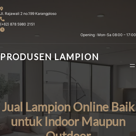
Skip
to
Jl. Rajawali 2 no.199 Karangploso
content
(+62) 878 5980 2151
Opening : Mon-Sa 08:00 – 17:00
PRODUSEN LAMPION
Jual Lampion Online Baik
untuk Indoor Maupun