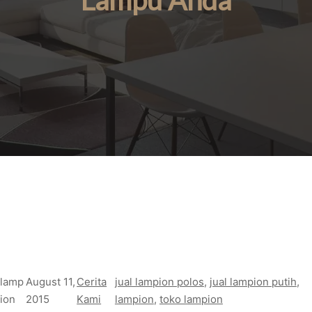
Lampu Anda
lamp
August 11,
Cerita
jual lampion polos
, 
jual lampion putih
, 
ion
2015
Kami
lampion
, 
toko lampion