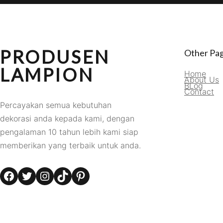
PRODUSEN
Other Pa
LAMPION
Home
About Us
BLog
Contact
Percayakan semua kebutuhan
dekorasi anda kepada kami, dengan
pengalaman 10 tahun lebih kami siap
memberikan yang terbaik untuk anda.
Facebook
Twitter
Instagram
TikTok
Pinterest