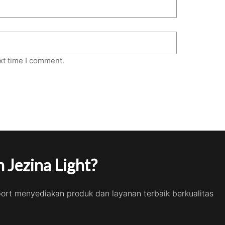
xt time I comment.
 Jezina Light?
port menyediakan produk dan layanan terbaik berkualitas