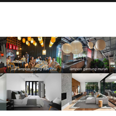
jual lampion jepang dan cina
lampion gantung murah