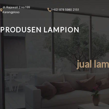
Skip
Jl. Rajawali 2 no.199
to
(+62) 878 5980 2151
Karangploso
content
PRODUSEN LAMPION
jual la