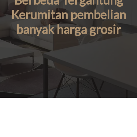
Berbeda Tergantung
Kerumitan pembelian
banyak harga grosir