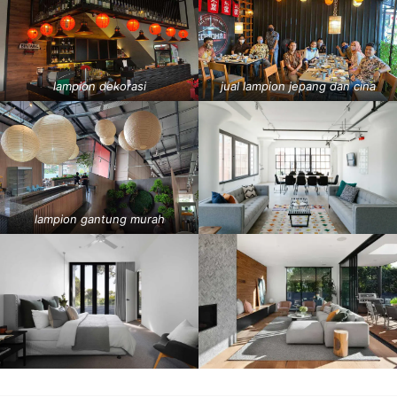
lampion dekorasi
jual lampion jepang dan cina
lampion gantung murah